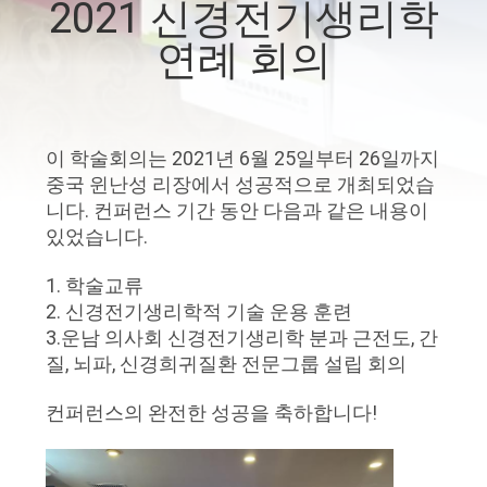
하
2021 신경전기생리학
여
연례 회의
공
장
이 학술회의는 2021년 6월 25일부터 26일까지
중국 윈난성 리장에서 성공적으로 개최되었습
여
니다. 컨퍼런스 기간 동안 다음과 같은 내용이
있었습니다.
행
1. 학술교류
2. 신경전기생리학적 기술 운용 훈련
품
3.운남 의사회 신경전기생리학 분과 근전도, 간
질
질, 뇌파, 신경희귀질환 전문그룹 설립 회의
관
컨퍼런스의 완전한 성공을 축하합니다!
리