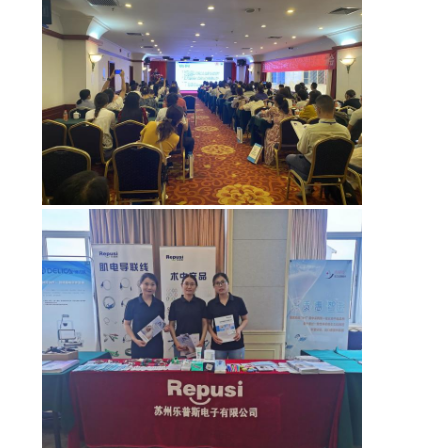
연
락
주
세
요
뉴
스
인
용