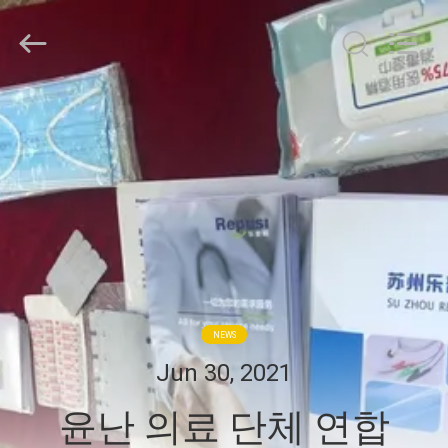
©
2018
-
2026
Suzhou
Repusi
Electronics
Co.,Ltd..
집
All
Rights
Reserved.
제
품
우
리
NEWS
에
Jun 30, 2021
대
윤난 의료 단체 연합