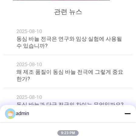
문
관련 뉴스
을
요
2025-08-10
구
동심 바늘 전극은 연구와 임상 실험에 사용될
수 있습니까?
하
세
2025-08-10
왜 제조 품질이 동심 바늘 전극에 그렇게 중요
요
한가?
사
2025-08-10
동심 바늘과 단극 전극의 차이는 무엇일까요?
이
admin
트
상단
맵
9:23 PM